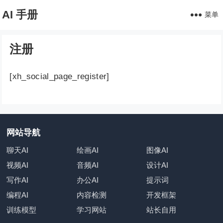
AI 手册
菜单
注册
[xh_social_page_register]
网站导航
聊天AI
绘画AI
图像AI
视频AI
音频AI
设计AI
写作AI
办公AI
提示词
编程AI
内容检测
开发框架
训练模型
学习网站
站长自用