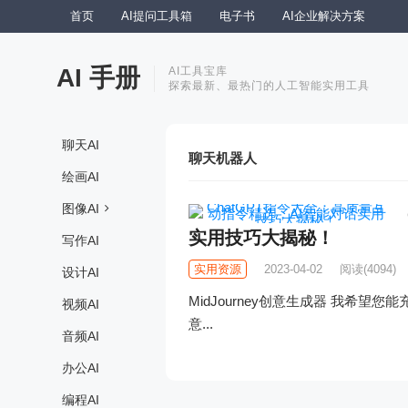
首页
AI提问工具箱
电子书
AI企业解决方案
AI 手册
AI工具宝库
探索最新、最热门的人工智能实用工具
聊天AI
聊天机器人
绘画AI
图像AI
实用技巧大揭秘！
写作AI
实用资源
2023-04-02
阅读
(4094)
设计AI
MidJourney创意生成器 我希望
视频AI
意...
音频AI
办公AI
编程AI