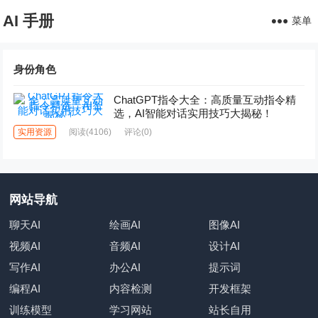
AI 手册
菜单
身份角色
ChatGPT指令大全：高质量互动指令精
选，AI智能对话实用技巧大揭秘！
实用资源
阅读
(4106)
评论(0)
网站导航
聊天AI
绘画AI
图像AI
视频AI
音频AI
设计AI
写作AI
办公AI
提示词
编程AI
内容检测
开发框架
训练模型
学习网站
站长自用