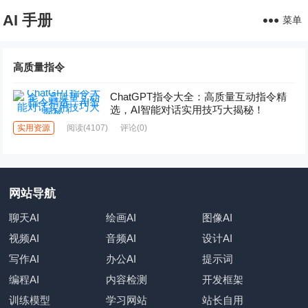
AI 手册
菜单
高质量指令
ChatGPT指令大全：高质量互动指令精
选，AI智能对话实用技巧大揭秘！
实用资源
阅读
(4107)
评论(0)
网站导航
聊天AI
绘画AI
图像AI
视频AI
音频AI
设计AI
写作AI
办公AI
提示词
编程AI
内容检测
开发框架
训练模型
学习网站
站长自用